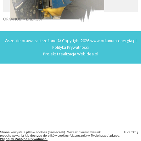
ORKANUM – ENERGIA
Wszelkie prawa zastrzeżone © Copyright 2026 www.orkanum-energia.pl
Polityka Prywatności
Projekt i realizacja
Webidea.pl
Strona korzysta z plików cookies (ciasteczek). Możesz określić warunki
X Zamknij
przechowywania lub dostępu do plików cookies (ciasteczek) w Twojej przeglądarce.
Więcej w Polityce Prywatności
.