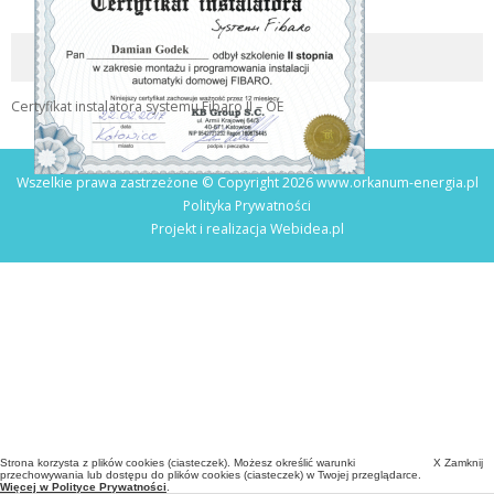
Certyfikat instalatora systemu Fibaro II – OE
Wszelkie prawa zastrzeżone © Copyright 2026 www.orkanum-energia.pl
Polityka Prywatności
Projekt i realizacja
Webidea.pl
Strona korzysta z plików cookies (ciasteczek). Możesz określić warunki
X Zamknij
przechowywania lub dostępu do plików cookies (ciasteczek) w Twojej przeglądarce.
Więcej w Polityce Prywatności
.