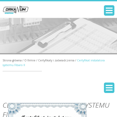
Strona główna
/
O firmie
/
Certyfikaty i zaświadczenia
/
Certyfikat instalatora
systemu Fibaro II
CERTYFIKAT INSTALATORA SYSTEMU
FIBARO II